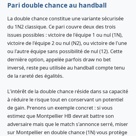
Pari double chance au handball
La double chance constitue une variante sécurisée
du 1N2 classique. Ce pari couvre deux des trois
issues possibles : victoire de l'équipe 1 ou nul (1N),
victoire de l'équipe 2 ou nul (N2), ou victoire de l'une
ou l'autre équipe sans possibilité de nul (12). Cette
dernière option, appelée parfois draw no bet
inversé, reste peu utilisée au handball compte tenu
de la rareté des égalités.
L'intérêt de la double chance réside dans sa capacité
à réduire le risque tout en conservant un potentiel
de gain. Prenons un exemple concret : si vous
estimez que Montpellier HB devrait battre son
adversaire mais que le match s'annonce serré, miser
sur Montpellier en double chance (1N) vous protège