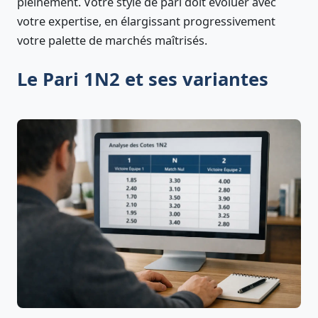
pleinement. Votre style de pari doit évoluer avec
votre expertise, en élargissant progressivement
votre palette de marchés maîtrisés.
Le Pari 1N2 et ses variantes