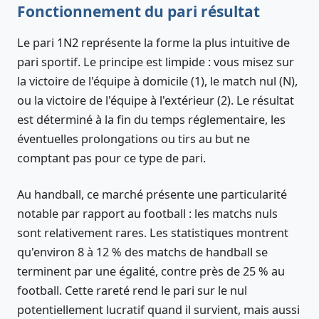
Fonctionnement du pari résultat
Le pari 1N2 représente la forme la plus intuitive de
pari sportif. Le principe est limpide : vous misez sur
la victoire de l'équipe à domicile (1), le match nul (N),
ou la victoire de l'équipe à l'extérieur (2). Le résultat
est déterminé à la fin du temps réglementaire, les
éventuelles prolongations ou tirs au but ne
comptant pas pour ce type de pari.
Au handball, ce marché présente une particularité
notable par rapport au football : les matchs nuls
sont relativement rares. Les statistiques montrent
qu'environ 8 à 12 % des matchs de handball se
terminent par une égalité, contre près de 25 % au
football. Cette rareté rend le pari sur le nul
potentiellement lucratif quand il survient, mais aussi