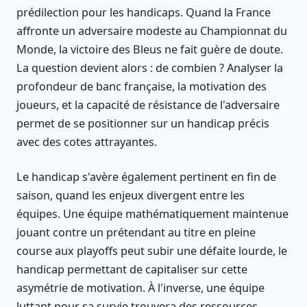
prédilection pour les handicaps. Quand la France
affronte un adversaire modeste au Championnat du
Monde, la victoire des Bleus ne fait guère de doute.
La question devient alors : de combien ? Analyser la
profondeur de banc française, la motivation des
joueurs, et la capacité de résistance de l'adversaire
permet de se positionner sur un handicap précis
avec des cotes attrayantes.
Le handicap s'avère également pertinent en fin de
saison, quand les enjeux divergent entre les
équipes. Une équipe mathématiquement maintenue
jouant contre un prétendant au titre en pleine
course aux playoffs peut subir une défaite lourde, le
handicap permettant de capitaliser sur cette
asymétrie de motivation. À l'inverse, une équipe
luttant pour sa survie trouvera des ressources