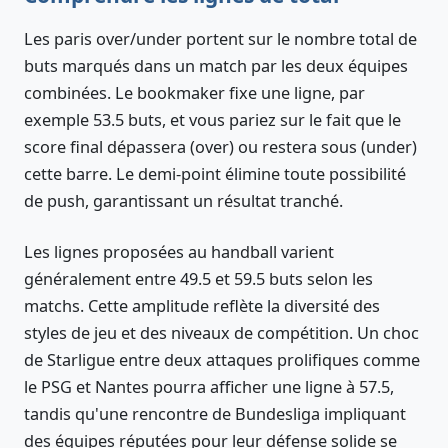
Les paris over/under portent sur le nombre total de
buts marqués dans un match par les deux équipes
combinées. Le bookmaker fixe une ligne, par
exemple 53.5 buts, et vous pariez sur le fait que le
score final dépassera (over) ou restera sous (under)
cette barre. Le demi-point élimine toute possibilité
de push, garantissant un résultat tranché.
Les lignes proposées au handball varient
généralement entre 49.5 et 59.5 buts selon les
matchs. Cette amplitude reflète la diversité des
styles de jeu et des niveaux de compétition. Un choc
de Starligue entre deux attaques prolifiques comme
le PSG et Nantes pourra afficher une ligne à 57.5,
tandis qu'une rencontre de Bundesliga impliquant
des équipes réputées pour leur défense solide se