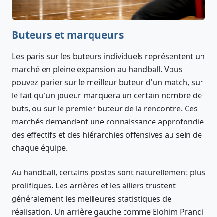
Buteurs et marqueurs
Les paris sur les buteurs individuels représentent un
marché en pleine expansion au handball. Vous
pouvez parier sur le meilleur buteur d'un match, sur
le fait qu'un joueur marquera un certain nombre de
buts, ou sur le premier buteur de la rencontre. Ces
marchés demandent une connaissance approfondie
des effectifs et des hiérarchies offensives au sein de
chaque équipe.
Au handball, certains postes sont naturellement plus
prolifiques. Les arrières et les ailiers trustent
généralement les meilleures statistiques de
réalisation. Un arrière gauche comme Elohim Prandi