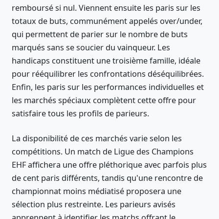
remboursé si nul. Viennent ensuite les paris sur les
totaux de buts, communément appelés over/under,
qui permettent de parier sur le nombre de buts
marqués sans se soucier du vainqueur. Les
handicaps constituent une troisième famille, idéale
pour rééquilibrer les confrontations déséquilibrées.
Enfin, les paris sur les performances individuelles et
les marchés spéciaux complètent cette offre pour
satisfaire tous les profils de parieurs.
La disponibilité de ces marchés varie selon les
compétitions. Un match de Ligue des Champions
EHF affichera une offre pléthorique avec parfois plus
de cent paris différents, tandis qu'une rencontre de
championnat moins médiatisé proposera une
sélection plus restreinte. Les parieurs avisés
apprennent à identifier les matchs offrant le