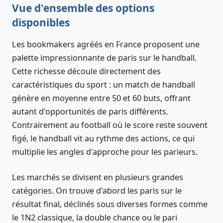
Vue d'ensemble des options
disponibles
Les bookmakers agréés en France proposent une
palette impressionnante de paris sur le handball.
Cette richesse découle directement des
caractéristiques du sport : un match de handball
génère en moyenne entre 50 et 60 buts, offrant
autant d'opportunités de paris différents.
Contrairement au football où le score reste souvent
figé, le handball vit au rythme des actions, ce qui
multiplie les angles d'approche pour les parieurs.
Les marchés se divisent en plusieurs grandes
catégories. On trouve d'abord les paris sur le
résultat final, déclinés sous diverses formes comme
le 1N2 classique, la double chance ou le pari