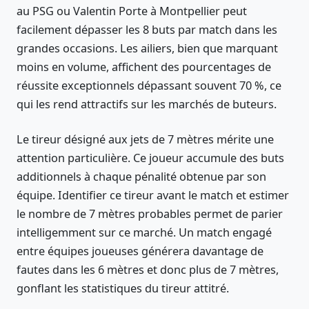
au PSG ou Valentin Porte à Montpellier peut
facilement dépasser les 8 buts par match dans les
grandes occasions. Les ailiers, bien que marquant
moins en volume, affichent des pourcentages de
réussite exceptionnels dépassant souvent 70 %, ce
qui les rend attractifs sur les marchés de buteurs.
Le tireur désigné aux jets de 7 mètres mérite une
attention particulière. Ce joueur accumule des buts
additionnels à chaque pénalité obtenue par son
équipe. Identifier ce tireur avant le match et estimer
le nombre de 7 mètres probables permet de parier
intelligemment sur ce marché. Un match engagé
entre équipes joueuses générera davantage de
fautes dans les 6 mètres et donc plus de 7 mètres,
gonflant les statistiques du tireur attitré.