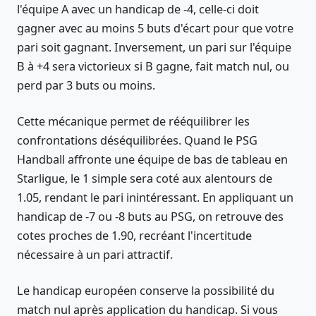
l'équipe A avec un handicap de -4, celle-ci doit
gagner avec au moins 5 buts d'écart pour que votre
pari soit gagnant. Inversement, un pari sur l'équipe
B à +4 sera victorieux si B gagne, fait match nul, ou
perd par 3 buts ou moins.
Cette mécanique permet de rééquilibrer les
confrontations déséquilibrées. Quand le PSG
Handball affronte une équipe de bas de tableau en
Starligue, le 1 simple sera coté aux alentours de
1.05, rendant le pari inintéressant. En appliquant un
handicap de -7 ou -8 buts au PSG, on retrouve des
cotes proches de 1.90, recréant l'incertitude
nécessaire à un pari attractif.
Le handicap européen conserve la possibilité du
match nul après application du handicap. Si vous