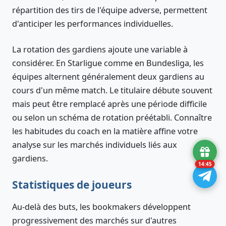
répartition des tirs de l'équipe adverse, permettent
d'anticiper les performances individuelles.
La rotation des gardiens ajoute une variable à
considérer. En Starligue comme en Bundesliga, les
équipes alternent généralement deux gardiens au
cours d'un même match. Le titulaire débute souvent
mais peut être remplacé après une période difficile
ou selon un schéma de rotation préétabli. Connaître
les habitudes du coach en la matière affine votre
analyse sur les marchés individuels liés aux
gardiens.
14:43
Statistiques de joueurs
Au-delà des buts, les bookmakers développent
progressivement des marchés sur d'autres