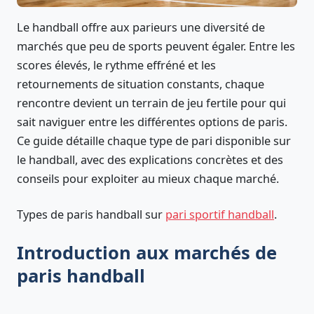
Le handball offre aux parieurs une diversité de
marchés que peu de sports peuvent égaler. Entre les
scores élevés, le rythme effréné et les
retournements de situation constants, chaque
rencontre devient un terrain de jeu fertile pour qui
sait naviguer entre les différentes options de paris.
Ce guide détaille chaque type de pari disponible sur
le handball, avec des explications concrètes et des
conseils pour exploiter au mieux chaque marché.
Types de paris handball sur
pari sportif handball
.
Introduction aux marchés de
paris handball