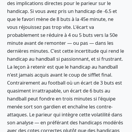
des implications directes pour le parieur sur le
handicap. Si vous avez pris un handicap de -6.5 et
que le favori mène de 8 buts à la 45e minute, ne
vous réjouissez pas trop vite. L'écart va
probablement se réduire à 4 ou 5 buts vers la 50e
minute avant de remonter — ou pas — dans les
dernières minutes. C'est cette incertitude qui rend le
handicap au handball si passionnant, et si frustrant.
La leçon à retenir est que le handicap au handball
n'est jamais acquis avant le coup de sifflet final.
Contrairement au football où un écart de 3 buts est
quasiment irrattrapable, un écart de 6 buts au
handball peut fondre en trois minutes si l'équipe
menée sort son gardien et enchaîne les contre-
attaques. Le parieur qui intègre cette volatilité dans
son analyse — en préférant des handicaps modérés
avec des cotes correctes plutôt que des handicaps