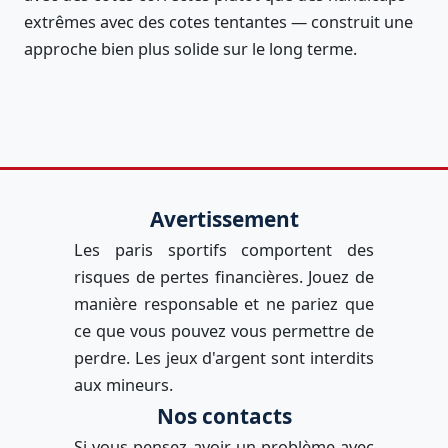
extrêmes avec des cotes tentantes — construit une
approche bien plus solide sur le long terme.
Avertissement
Les paris sportifs comportent des
risques de pertes financières. Jouez de
manière responsable et ne pariez que
ce que vous pouvez vous permettre de
perdre. Les jeux d'argent sont interdits
aux mineurs.
Nos contacts
Si vous pensez avoir un problème avec