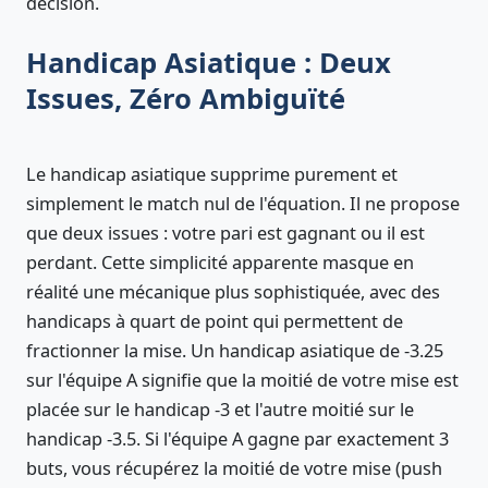
décision.
Handicap Asiatique : Deux
Issues, Zéro Ambiguïté
Le handicap asiatique supprime purement et
simplement le match nul de l'équation. Il ne propose
que deux issues : votre pari est gagnant ou il est
perdant. Cette simplicité apparente masque en
réalité une mécanique plus sophistiquée, avec des
handicaps à quart de point qui permettent de
fractionner la mise. Un handicap asiatique de -3.25
sur l'équipe A signifie que la moitié de votre mise est
placée sur le handicap -3 et l'autre moitié sur le
handicap -3.5. Si l'équipe A gagne par exactement 3
buts, vous récupérez la moitié de votre mise (push